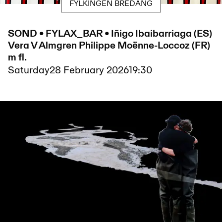
FYLKINGEN BREDÄNG
SOND • FYLAX_BAR • Iñigo Ibaibarriaga (ES)
Vera V Almgren Philippe Moënne-Loccoz (FR)
m fl.
Saturday
28 February 2026
19:30