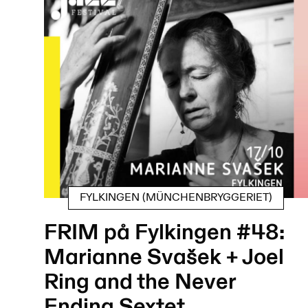
FYLKINGEN (MÜNCHENBRYGGERIET)
FRIM på Fylkingen #48:
Marianne Svašek + Joel
Ring and the Never
Ending Sextet