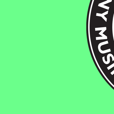
Fylkingen
.
Gröna Stugans Väg 2. 127 35 Bredäng. Sto