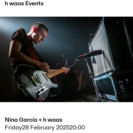
h waas
Events
Nina García + h waas
Friday
28 February 2025
20:00