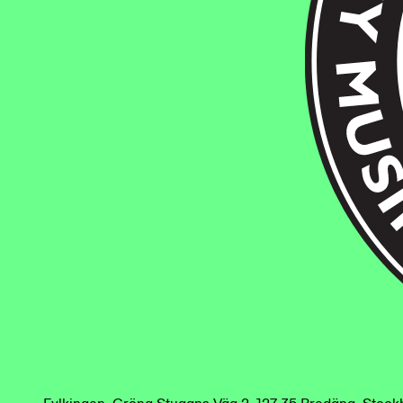
Fylkingen
.
Gröna Stugans Väg 2. 127 35 Bredäng. Stoc
/
en
sv