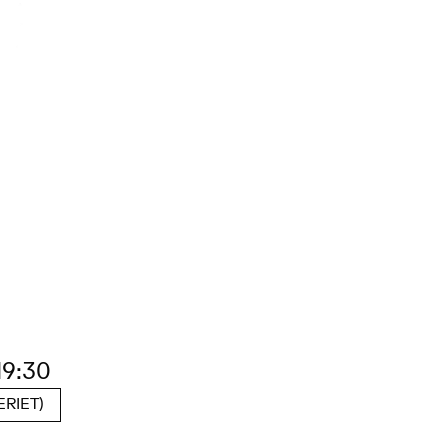
19:30
RIET)