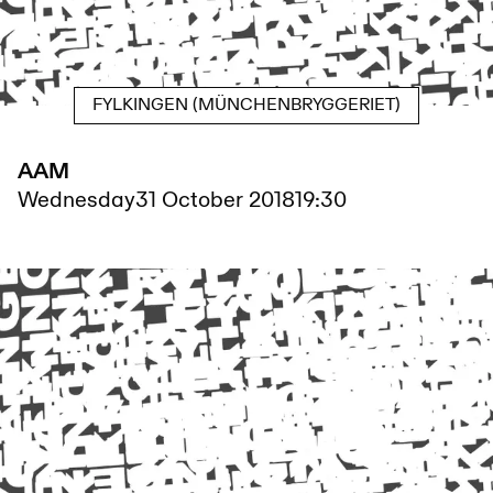
FYLKINGEN (MÜNCHENBRYGGERIET)
AAM
Wednesday
31 October 2018
19:30