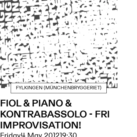
FYLKINGEN (MÜNCHENBRYGGERIET)
FIOL & PIANO &
KONTRABASSOLO - FRI
IMPROVISATION!
Friday
4 May 2012
19:30