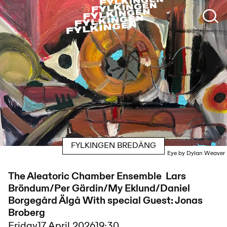
FYLKINGEN BREDÄNG
Eye by Dylan Weaver
The Aleatoric Chamber Ensemble Lars
Bröndum/Per Gärdin/My Eklund/Daniel
Borgegård Älgå With special Guest: Jonas
Broberg
Friday
17 April 2026
19:30