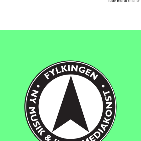
foto: märta thisner