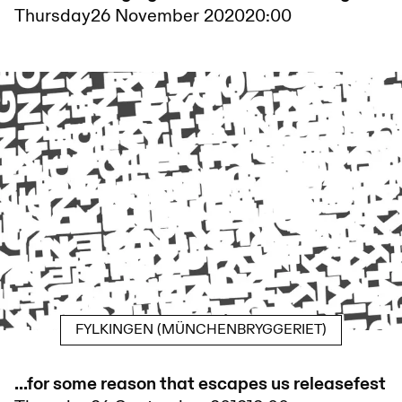
Thursday
26 November 2020
20:00
FYLKINGEN (MÜNCHENBRYGGERIET)
…for some reason that escapes us releasefest