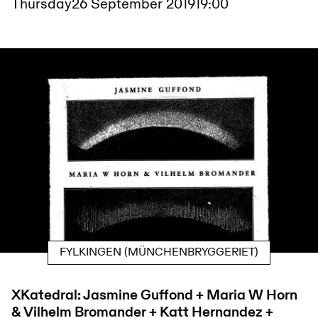
Thursday
26 September 2019
19:00
FYLKINGEN (MÜNCHENBRYGGERIET)
XKatedral: Jasmine Guffond + Maria W Horn
& Vilhelm Bromander + Katt Hernandez +