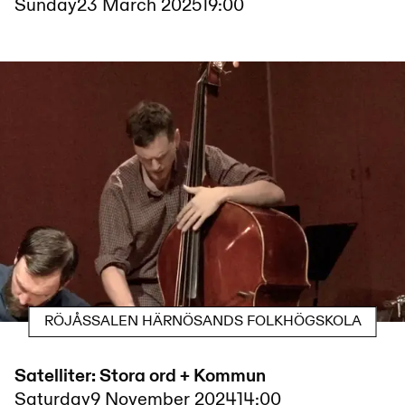
Sunday
23 March 2025
19:00
RÖJÅSSALEN HÄRNÖSANDS FOLKHÖGSKOLA
Satelliter: Stora ord + Kommun
Saturday
9 November 2024
14:00